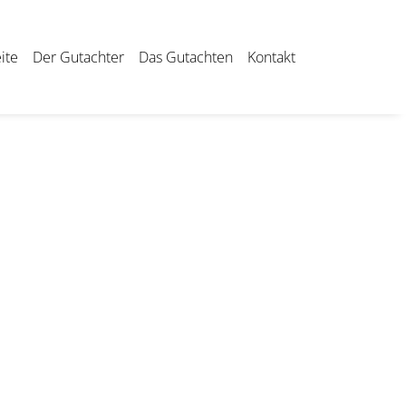
ite
Der Gutachter
Das Gutachten
Kontakt