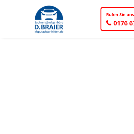
Rufen Sie uns
Hauptnavigation
0176 6