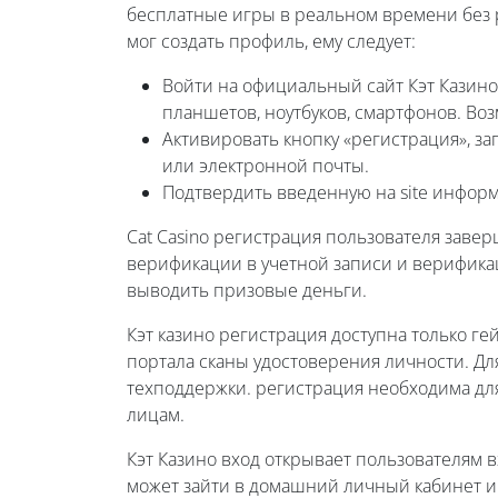
бесплатные игры в реальном времени без р
мог создать профиль, ему следует:
Войти на официальный сайт Кэт Казин
планшетов, ноутбуков, смартфонов. Воз
Активировать кнопку «регистрация», з
или электронной почты.
Подтвердить введенную на site информ
Cat Casino регистрация пользователя заве
верификации в учетной записи и верификац
выводить призовые деньги.
Кэт казино регистрация доступна только г
портала сканы удостоверения личности. Для
техподдержки. регистрация необходима дл
лицам.
Кэт Казино вход открывает пользователям 
может зайти в домашний личный кабинет и 