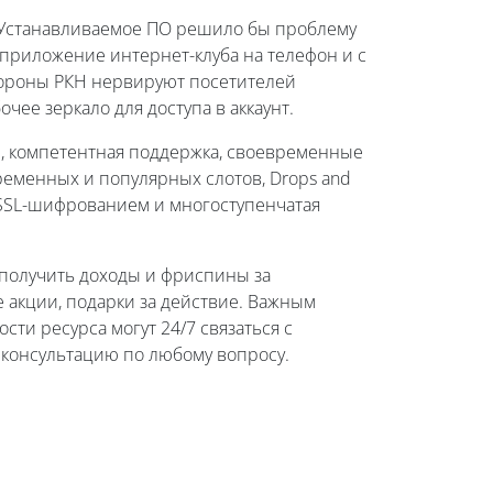
. Устанавливаемое ПО решило бы проблему
приложение интернет-клуба на телефон и с
тороны РКН нервируют посетителей
ее зеркало для доступа в аккаунт.
е, компетентная поддержка, своевременные
еменных и популярных слотов, Drops and
 SSL-шифрованием и многоступенчатая
получить доходы и фриспины за
 акции, подарки за действие. Важным
ти ресурса могут 24/7 связаться с
 консультацию по любому вопросу.