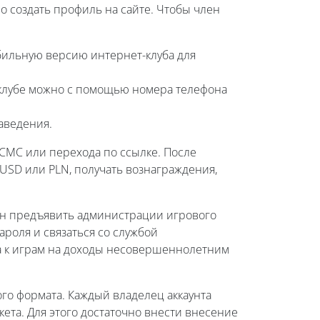
о создать профиль на сайте. Чтобы член
бильную версию интернет-клуба для
т-клубе можно с помощью номера телефона
аведения.
 СМС или перехода по ссылке. После
USD или PLN, получать вознаграждения,
зан предъявить администрации игрового
ароля и связаться со службой
а к играм на доходы несовершеннолетним
ого формата. Каждый владелец аккаунта
ета. Для этого достаточно внести внесение