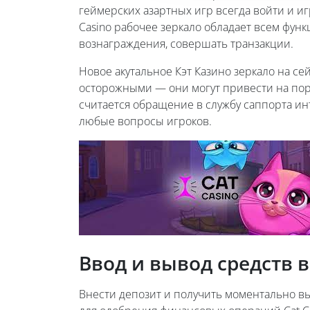
геймерских азартных игр всегда войти и и
Casino рабочее зеркало обладает всем фун
вознаграждения, совершать транзакции.
Новое акутальное Кэт Казино зеркало на се
осторожными — они могут привести на пор
считается обращение в службу саппорта инт
любые вопросы игроков.
Ввод и вывод средств в
Внести депозит и получить моментально вы