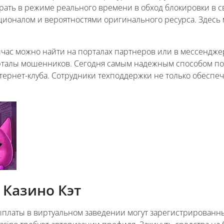
грать в режиме реального времени в обход блокировки в с
кционалом и вероятностями оригинального ресурса. Здесь 
йчас можно найти на порталах партнеров или в мессенджер
талы мошенников. Сегодня самым надежным способом пол
ернет-клуба. Сотрудники техподдержки не только обеспечат
 Казино Кэт
платы в виртуальном заведении могут зарегистрированные